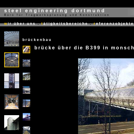
steel engineering dortmund
Büro für Tragwerksplanung und Konstruktion
X
w
ir über uns
.
t
ätigkeitsbereiche
.
r
eferenzobjekte
brückenbau
brücke über die B399 in monsc