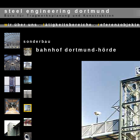
steel engineering dortmund
Büro für Tragwerksplanung und Konstruktion
X
w
ir über uns
.
t
ätigkeitsbereiche
.
r
eferenzobjekte
sonderbau
bahnhof dortmund-hörde
X