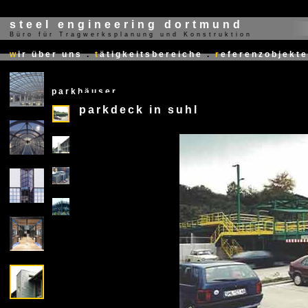
steel engineering dortmund
Büro für Tragwerksplanung und Konstruktion
X
w
ir über uns
.
t
ätigkeitsbereiche
.
r
eferenzobjekte
parkhäuser
parkdeck in suhl
X