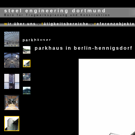
steel engineering dortmund
Büro für Tragwerksplanung und Konstruktion
X
w
ir über uns
.
t
ätigkeitsbereiche
.
r
eferenzobjekte
parkhäuser
parkhaus in berlin-hennigsdorf
X