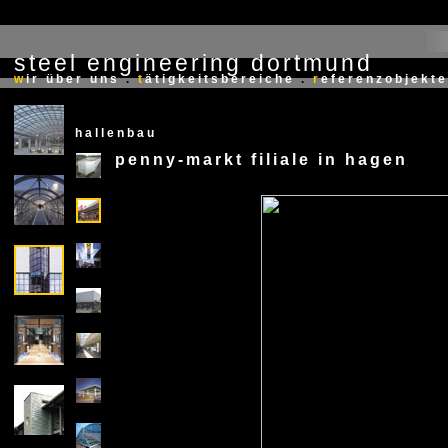
steel engineering dortmund
X
w
ir über uns
.
t
ätigkeitsbereiche
.
r
eferenzobjekte
hallenbau
penny-markt filiale in hagen