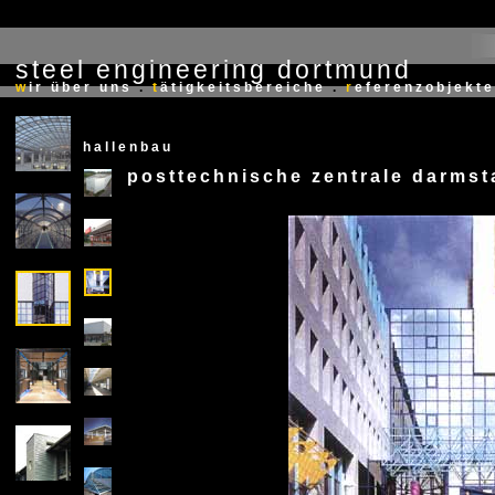
steel engineering dortmund
X
w
ir über uns
.
t
ätigkeitsbereiche
.
r
eferenzobjekte
hallenbau
posttechnische zentrale darmst