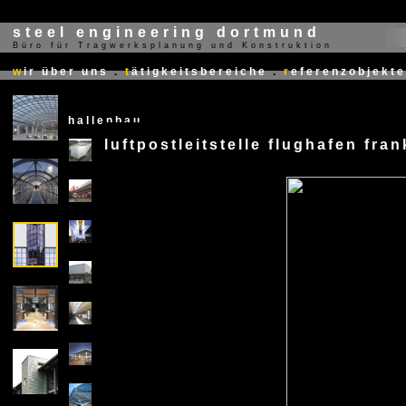
steel engineering dortmund
Büro für Tragwerksplanung und Konstruktion
X
w
ir über uns
.
t
ätigkeitsbereiche
.
r
eferenzobjekte
hallenbau
luftpostleitstelle flughafen fran
X