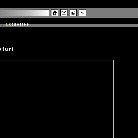
.
a
ktuelles
kfurt