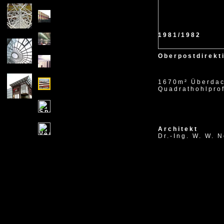
1981/1982
Oberpostdirekt
1670m² Überdac
Quadrathohlprof
Architekt
Dr.-Ing. W. W. 