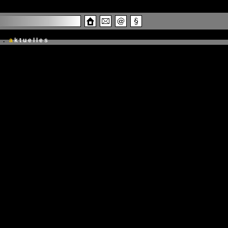
.
a
ktuelles