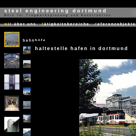
steel engineering dortmund
Büro für Tragwerksplanung und Konstruktion
X
w
ir über uns
.
t
ätigkeitsbereiche
.
r
eferenzobjekte
bahnhöfe
haltestelle hafen in dortmund