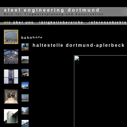
steel engineering dortmund
Büro für Tragwerksplanung und Konstruktion
X
w
ir über uns
.
t
ätigkeitsbereiche
.
r
eferenzobjekte
bahnhöfe
haltestelle dortmund-aplerbeck