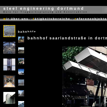
steel engineering dortmund
Büro für Tragwerksplanung und Konstruktion
X
w
ir über uns
.
t
ätigkeitsbereiche
.
r
eferenzobjekte
bahnhöfe
bahnhof saarlandstraße in dor