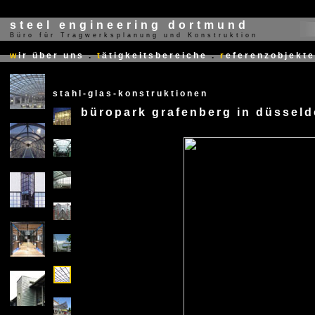
steel engineering dortmund
Büro für Tragwerksplanung und Konstruktion
X
w
ir über uns
.
t
ätigkeitsbereiche
.
r
eferenzobjekte
stahl-glas-konstruktionen
büropark grafenberg in düsseld
X