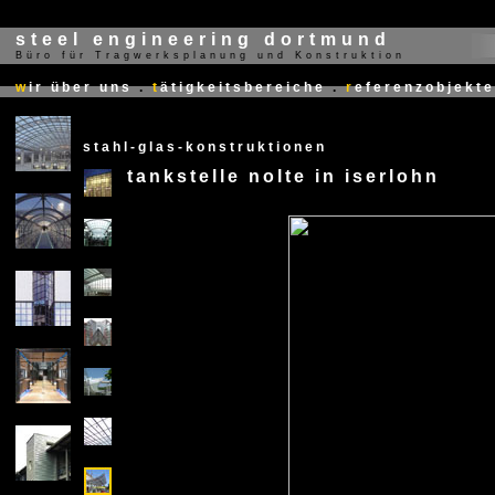
steel engineering dortmund
Büro für Tragwerksplanung und Konstruktion
X
w
ir über uns
.
t
ätigkeitsbereiche
.
r
eferenzobjekte
stahl-glas-konstruktionen
tankstelle nolte in iserlohn
X