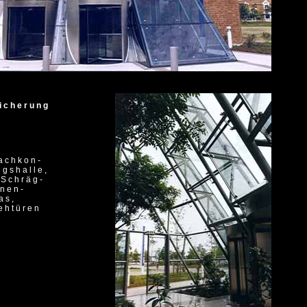
icherung
achkon-
ngshalle,
 Schräg-
nnen-
as,
ehtüren