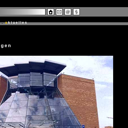
.
a
ktuelles
ngen