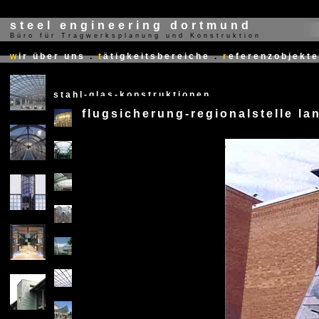
steel engineering dortmund
Büro für Tragwerksplanung und Konstruktion
X
w
ir über uns
.
t
ätigkeitsbereiche
.
r
eferenzobjekte
stahl-glas-konstruktionen
flugsicherung-regionalstelle la
X