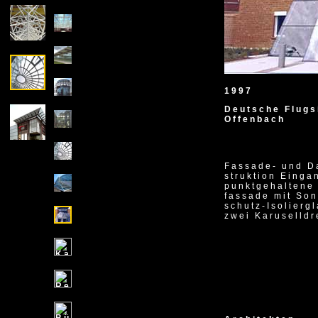
1997
Deutsche Flugs
Offenbach
Fassade- und D
struktion Einga
punktgehaltene
fassade mit So
schutz-Isoliergl
zwei Karuselldr