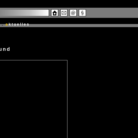
.
a
ktuelles
mund