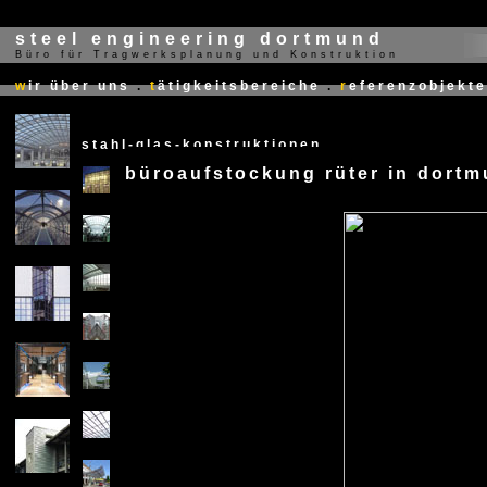
steel engineering dortmund
Büro für Tragwerksplanung und Konstruktion
X
w
ir über uns
.
t
ätigkeitsbereiche
.
r
eferenzobjekte
stahl-glas-konstruktionen
büroaufstockung rüter in dort
X