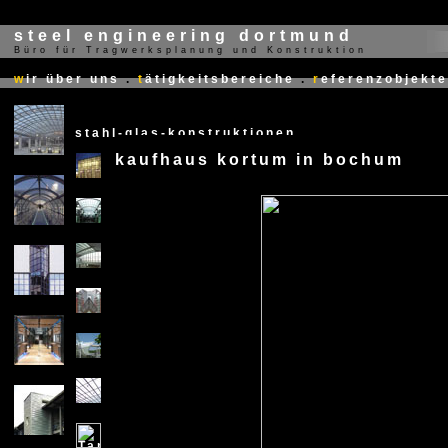
steel engineering dortmund
Büro für Tragwerksplanung und Konstruktion
X
w
ir über uns
.
t
ätigkeitsbereiche
.
r
eferenzobjekte
stahl-glas-konstruktionen
kaufhaus kortum in bochum
X